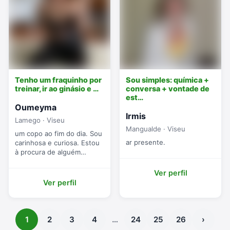
Tenho um fraquinho por
Sou simples: química +
treinar, ir ao ginásio e …
conversa + vontade de
est…
Oumeyma
Irmis
Lamego · Viseu
Mangualde · Viseu
um copo ao fim do dia. Sou
ar presente.
carinhosa e curiosa. Estou
à procura de alguém
curioso.
Ver perfil
Ver perfil
1
2
3
4
…
24
25
26
›