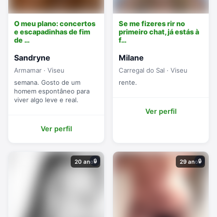
O meu plano: concertos
Se me fizeres rir no
e escapadinhas de fim
primeiro chat, já estás à
de …
f…
Sandryne
Milane
Armamar · Viseu
Carregal do Sal · Viseu
semana. Gosto de um
rente.
homem espontâneo para
viver algo leve e real.
Ver perfil
Ver perfil
🔒
🔒
20 anos
29 anos