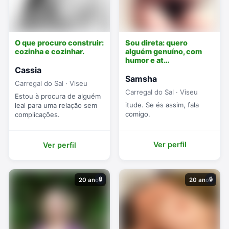
O que procuro construir:
Sou direta: quero
cozinha e cozinhar.
alguém genuíno, com
humor e at…
Cassia
Samsha
Carregal do Sal · Viseu
Carregal do Sal · Viseu
Estou à procura de alguém
itude. Se és assim, fala
leal para uma relação sem
comigo.
complicações.
Ver perfil
Ver perfil
🔒
🔒
20 anos
20 anos