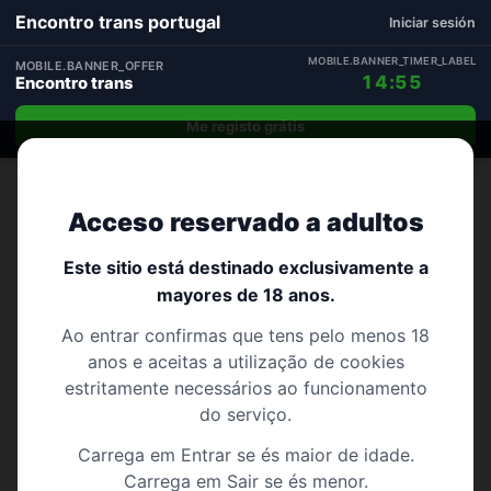
Encontro trans portugal
Iniciar sesión
MOBILE.BANNER_TIMER_LABEL
MOBILE.BANNER_OFFER
14:54
Encontro trans
Me registo grátis
Início
›
Viseu
Acceso reservado a adultos
303 perfis
VISEU
Encontro trans Viseu
Este sitio está destinado exclusivamente a
mayores de 18 anos.
Encontro trans em Viseu: comunidade ativa e real
Ao entrar confirmas que tens pelo menos 18
– sem bots nem perfis falsos
anos e aceitas a utilização de cookies
estritamente necessários ao funcionamento
do serviço.
Carrega em Entrar se és maior de idade.
Carrega em Sair se és menor.
Armamar
Carregal do Sal
Castro daire
Cinfães