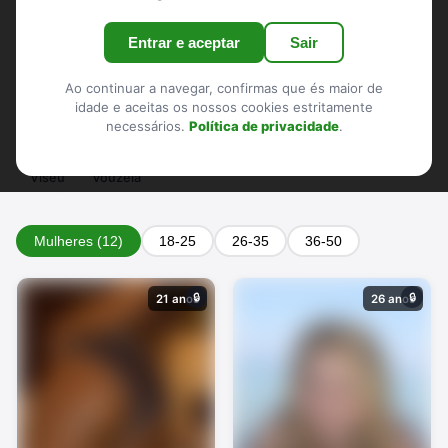
Lamego
Mangualde
Moimenta da Beira
Mortágua
Entrar e aceptar
Sair
Nelas
Oliveira de Frades
Penalva do Castelo
Penedono
Resende
Santa Comba Dão
Sernancelhe
Ao continuar a navegar, confirmas que és maior de
idade e aceitas os nossos cookies estritamente
Sátão
São João da Pesqueira
São Pedro do Sul
necessários.
Política de privacidade
.
Tabuaço
Tarouca
Tondela
Vila Nova de Paiva
Viseu
Vouzela
Mulheres (12)
18-25
26-35
36-50
🔒
🔒
21 anos
26 anos