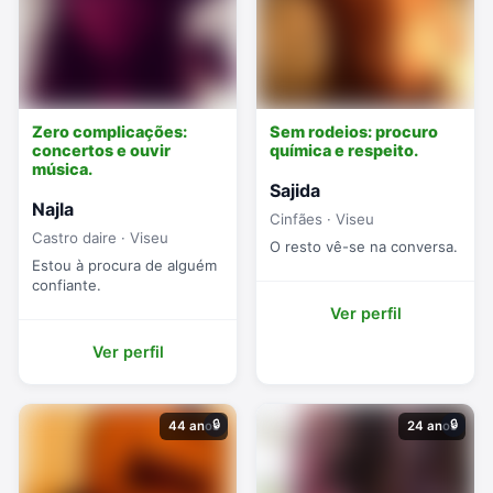
Zero complicações:
Sem rodeios: procuro
concertos e ouvir
química e respeito.
música.
Sajida
Najla
Cinfães · Viseu
Castro daire · Viseu
O resto vê-se na conversa.
Estou à procura de alguém
confiante.
Ver perfil
Ver perfil
🔒
🔒
44 anos
24 anos