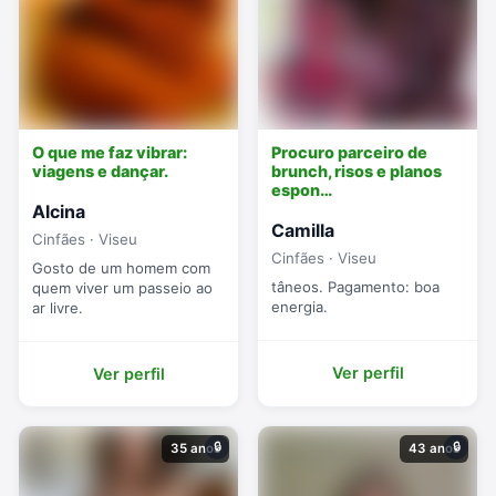
O que me faz vibrar:
Procuro parceiro de
viagens e dançar.
brunch, risos e planos
espon…
Alcina
Camilla
Cinfães · Viseu
Cinfães · Viseu
Gosto de um homem com
tâneos. Pagamento: boa
quem viver um passeio ao
energia.
ar livre.
Ver perfil
Ver perfil
🔒
🔒
35 anos
43 anos