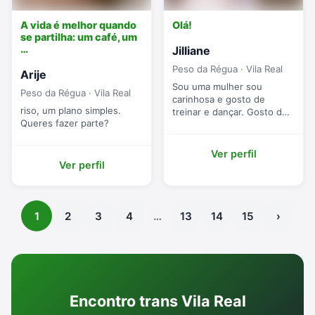
A vida é melhor quando
Olá!
se partilha: um café, um
…
Jilliane
Peso da Régua · Vila Real
Arije
Sou uma mulher sou
Peso da Régua · Vila Real
carinhosa e gosto de
riso, um plano simples.
treinar e dançar. Gosto de
Queres fazer parte?
um homem atencioso e
bem-disposto para um
encontro qu...
Ver perfil
Ver perfil
1
2
3
4
…
13
14
15
›
Encontro trans Vila Real