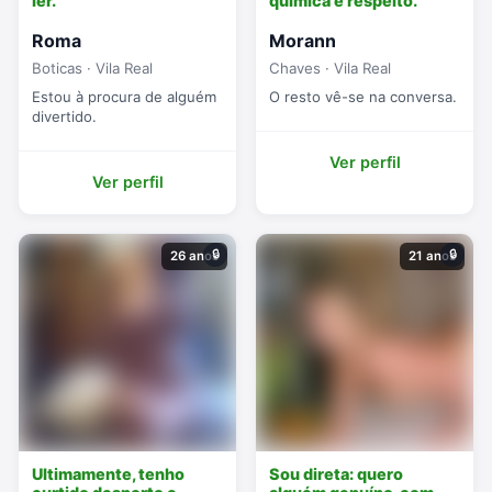
ler.
química e respeito.
Roma
Morann
Boticas · Vila Real
Chaves · Vila Real
Estou à procura de alguém
O resto vê-se na conversa.
divertido.
Ver perfil
Ver perfil
🔒
🔒
26 anos
21 anos
Ultimamente, tenho
Sou direta: quero