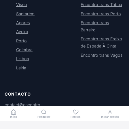
Viseu
Encontro trans Tábua
Santarém
Encontro trans Porto
Açores
Encontro trans
Barreiro
Aveiro
Encontro trans Freixo
Porto
de Espada À Cinta
Coimbra
Encontro trans Vagos
Lisboa
Leiria
CONTACTO
contact@encontro-
trans.com
Início
Pesquisar
Registo
Iniciar sessão