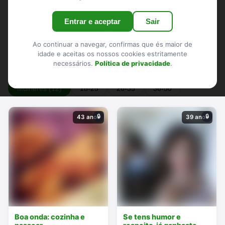
Alijó
Boticas
Chaves
Mesão Frio
Entrar e aceptar
Sair
Mondim de Basto
Montalegre
Murça
Peso da Régua
Ribeira de Pena
Sabrosa
Santa Marta de Penaguião
Ao continuar a navegar, confirmas que és maior de
idade e aceitas os nossos cookies estritamente
Valpaços
Vila Pouca de Aguiar
Vila Real
necessários.
Política de privacidade
.
Mulheres (12)
18-25
26-35
36-50
🔒
🔒
43 anos
39 anos
Boa onda: cozinha e
Se tens humor e