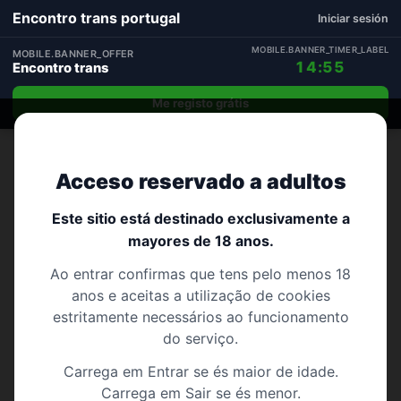
Encontro trans portugal
Iniciar sesión
MOBILE.BANNER_TIMER_LABEL
MOBILE.BANNER_OFFER
14:54
Encontro trans
Me registo grátis
Início
›
Vila Real
Acceso reservado a adultos
175 perfis
VILA REAL
Encontro trans Vila Real
Este sitio está destinado exclusivamente a
mayores de 18 anos.
Encontro trans em Vila Real para relações e
Ao entrar confirmas que tens pelo menos 18
encontros – encontros discretos com pessoas
anos e aceitas a utilização de cookies
compatíveis
estritamente necessários ao funcionamento
do serviço.
Carrega em Entrar se és maior de idade.
Carrega em Sair se és menor.