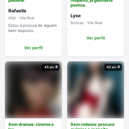
passear.
respeito, já ganhaste
pontos.
Rafaelle
Lyse
Alijó · Vila Real
Boticas · Vila Real
Estou à procura de alguém
bem-disposto.
Ver perfil
Ver perfil
🔒
🔒
45 anos
42 anos
Sem dramas: cinema e
Sem rodeios: procuro