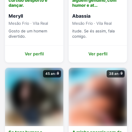
curtido desporto e
alguém genuíno, com
dançar.
humor e at…
Meryll
Abassia
Mesão Frio · Vila Real
Mesão Frio · Vila Real
Gosto de um homem
itude. Se és assim, fala
divertido.
comigo.
Ver perfil
Ver perfil
🔒
🔒
45 anos
38 anos