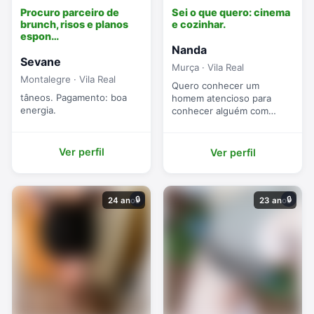
Procuro parceiro de
Sei o que quero: cinema
brunch, risos e planos
e cozinhar.
espon…
Nanda
Sevane
Murça · Vila Real
Montalegre · Vila Real
Quero conhecer um
tâneos. Pagamento: boa
homem atencioso para
energia.
conhecer alguém com
química.
Ver perfil
Ver perfil
🔒
🔒
24 anos
23 anos