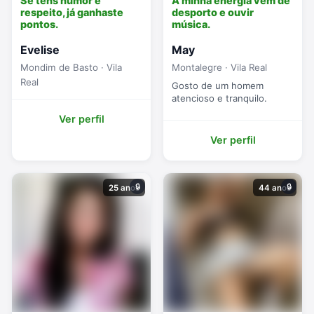
Se tens humor e
A minha energia vem de
respeito, já ganhaste
desporto e ouvir
pontos.
música.
Evelise
May
Mondim de Basto · Vila
Montalegre · Vila Real
Real
Gosto de um homem
atencioso e tranquilo.
Ver perfil
Ver perfil
🔒
🔒
25 anos
44 anos