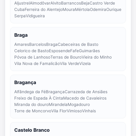
Aljustrel
Almodôvar
Alvito
Barrancos
Beja
Castro Verde
Cuba
Ferreira do Alentejo
Moura
Mértola
Odemira
Ourique
Serpa
Vidigueira
Braga
Amares
Barcelos
Braga
Cabeceiras de Basto
Celorico de Basto
Esposende
Fafe
Guimarães
Póvoa de Lanhoso
Terras de Bouro
Vieira do Minho
Vila Nova de Famalicão
Vila Verde
Vizela
Bragança
Alfândega da Fé
Bragança
Carrazeda de Ansiães
Freixo de Espada À Cinta
Macedo de Cavaleiros
Miranda do douro
Mirandela
Mogadouro
Torre de Moncorvo
Vila Flor
Vimioso
Vinhais
Castelo Branco