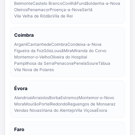
Belmonte
Castelo Branco
Covilhã
Fundão
Idanha-a-Nova
Oleiros
Penamacor
Proença-a-Nova
Sertã
Vila Velha de Ródão
Vila de Rei
Coimbra
Arganil
Cantanhede
Coimbra
Condeixa-a-Nova
Figueira da Foz
Góis
Lousã
Mira
Miranda do Corvo
Montemor-o-Velho
Oliveira do Hospital
Pampilhosa da Serra
Penacova
Penela
Soure
Tábua
Vila Nova de Poiares
Évora
Alandroal
Arraiolos
Borba
Estremoz
Montemor-o-Novo
Mora
Mourão
Portel
Redondo
Reguengos de Monsaraz
Vendas Novas
Viana do Alentejo
Vila Viçosa
Évora
Faro