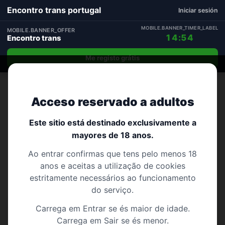
Encontro trans portugal
Iniciar sesión
MOBILE.BANNER_TIMER_LABEL
MOBILE.BANNER_OFFER
14:53
Encontro trans
Me registo grátis
Localizações
Acceso reservado a adultos
Explora todas as cidades disponíveis (308) e
Este sitio está destinado exclusivamente a
acede rapidamente às páginas locais.
mayores de 18 anos.
Ao entrar confirmas que tens pelo menos 18
Ver todas as cidades
anos e aceitas a utilização de cookies
estritamente necessários ao funcionamento
do serviço.
Carrega em Entrar se és maior de idade.
Todas as cidades
Carrega em Sair se és menor.