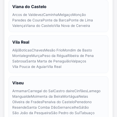
Viana do Castelo
Arcos de Valdevez
Caminha
Melgaço
Monção
Paredes de Coura
Ponte da Barca
Ponte de Lima
Valença
Viana do Castelo
Vila Nova de Cerveira
Vila Real
Alijó
Boticas
Chaves
Mesão Frio
Mondim de Basto
Montalegre
Murça
Peso da Régua
Ribeira de Pena
Sabrosa
Santa Marta de Penaguião
Valpaços
Vila Pouca de Aguiar
Vila Real
Viseu
Armamar
Carregal do Sal
Castro daire
Cinfães
Lamego
Mangualde
Moimenta da Beira
Mortágua
Nelas
Oliveira de Frades
Penalva do Castelo
Penedono
Resende
Santa Comba Dão
Sernancelhe
Sátão
São João da Pesqueira
São Pedro do Sul
Tabuaço