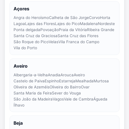
Açores
Angra do Heroísmo
Calheta de São Jorge
Corvo
Horta
Lagoa
Lajes das Flores
Lajes do Pico
Madalena
Nordeste
Ponta delgada
Povoação
Praia da Vitória
Ribeira Grande
Santa Cruz da Graciosa
Santa Cruz das Flores
São Roque do Pico
Velas
Vila Franca do Campo
Vila do Porto
Aveiro
Albergaria-a-Velha
Anadia
Arouca
Aveiro
Castelo de Paiva
Espinho
Estarreja
Mealhada
Murtosa
Oliveira de Azeméis
Oliveira do Bairro
Ovar
Santa Maria da Feira
Sever do Vouga
São João da Madeira
Vagos
Vale de Cambra
Águeda
Ílhavo
Beja