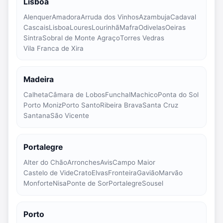
Lisboa
Alenquer
Amadora
Arruda dos Vinhos
Azambuja
Cadaval
Cascais
Lisboa
Loures
Lourinhã
Mafra
Odivelas
Oeiras
Sintra
Sobral de Monte Agraço
Torres Vedras
Vila Franca de Xira
Madeira
Calheta
Câmara de Lobos
Funchal
Machico
Ponta do Sol
Porto Moniz
Porto Santo
Ribeira Brava
Santa Cruz
Santana
São Vicente
Portalegre
Alter do Chão
Arronches
Avis
Campo Maior
Castelo de Vide
Crato
Elvas
Fronteira
Gavião
Marvão
Monforte
Nisa
Ponte de Sor
Portalegre
Sousel
Porto