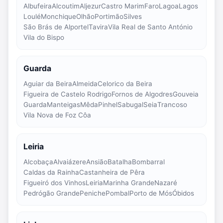
Albufeira
Alcoutim
Aljezur
Castro Marim
Faro
Lagoa
Lagos
Loulé
Monchique
Olhão
Portimão
Silves
São Brás de Alportel
Tavira
Vila Real de Santo António
Vila do Bispo
Guarda
Aguiar da Beira
Almeida
Celorico da Beira
Figueira de Castelo Rodrigo
Fornos de Algodres
Gouveia
Guarda
Manteigas
Mêda
Pinhel
Sabugal
Seia
Trancoso
Vila Nova de Foz Côa
Leiria
Alcobaça
Alvaiázere
Ansião
Batalha
Bombarral
Caldas da Rainha
Castanheira de Pêra
Figueiró dos Vinhos
Leiria
Marinha Grande
Nazaré
Pedrógão Grande
Peniche
Pombal
Porto de Mós
Óbidos