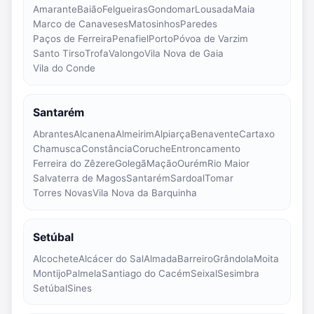
Amarante
Baião
Felgueiras
Gondomar
Lousada
Maia
Marco de Canaveses
Matosinhos
Paredes
Paços de Ferreira
Penafiel
Porto
Póvoa de Varzim
Santo Tirso
Trofa
Valongo
Vila Nova de Gaia
Vila do Conde
Santarém
Abrantes
Alcanena
Almeirim
Alpiarça
Benavente
Cartaxo
Chamusca
Constância
Coruche
Entroncamento
Ferreira do Zêzere
Golegã
Mação
Ourém
Rio Maior
Salvaterra de Magos
Santarém
Sardoal
Tomar
Torres Novas
Vila Nova da Barquinha
Setúbal
Alcochete
Alcácer do Sal
Almada
Barreiro
Grândola
Moita
Montijo
Palmela
Santiago do Cacém
Seixal
Sesimbra
Setúbal
Sines