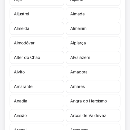
Aljustrel
Almada
Almeida
Almeirim
Almodôvar
Alpiarça
Alter do Chão
Alvaiázere
Alvito
Amadora
Amarante
Amares
Anadia
Angra do Heroísmo
Ansião
Arcos de Valdevez
Arganil
Armamar