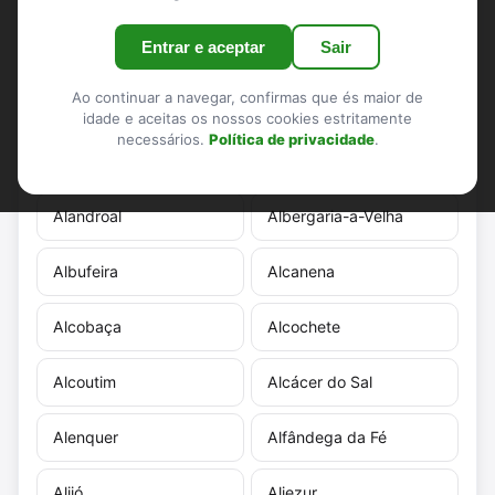
Mostrar o mapa
Entrar e aceptar
Sair
🔍
Ao continuar a navegar, confirmas que és maior de
idade e aceitas os nossos cookies estritamente
necessários.
Política de privacidade
.
Abrantes
Aguiar da Beira
Alandroal
Albergaria-a-Velha
Albufeira
Alcanena
Alcobaça
Alcochete
Alcoutim
Alcácer do Sal
Alenquer
Alfândega da Fé
Alijó
Aljezur