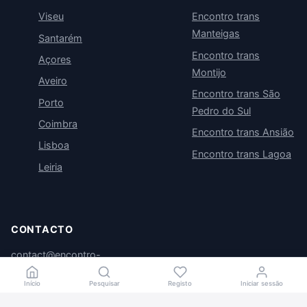
Viseu
Encontro trans
Manteigas
Santarém
Encontro trans
Açores
Montijo
Aveiro
Encontro trans São
Porto
Pedro do Sul
Coimbra
Encontro trans Ansião
Lisboa
Encontro trans Lagoa
Leiria
CONTACTO
contact@encontro-
trans.com
Início
Pesquisar
Registo
Iniciar sessão