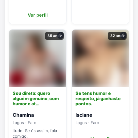
Ver perfil
🔒
🔒
35 anos
32 anos
Sou direta: quero
Se tens humor e
alguém genuíno, com
respeito, já ganhaste
humor e at…
pontos.
Chamina
Isciane
Lagos · Faro
Lagos · Faro
itude. Se és assim, fala
comigo.