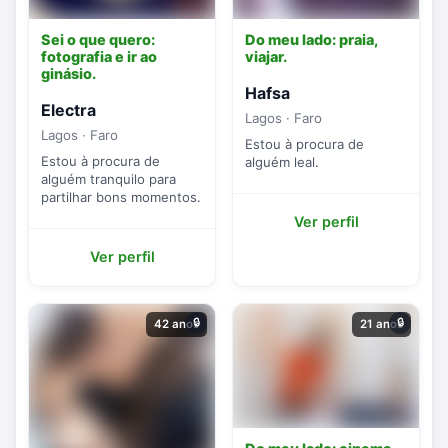
Sei o que quero:
Do meu lado: praia,
fotografia e ir ao
viajar.
ginásio.
Hafsa
Electra
Lagos · Faro
Lagos · Faro
Estou à procura de
Estou à procura de
alguém leal.
alguém tranquilo para
partilhar bons momentos.
Ver perfil
Ver perfil
🔒
🔒
42 anos
21 anos