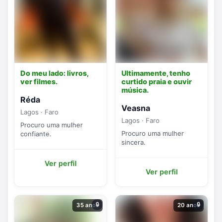
Do meu lado: livros,
Ultimamente, tenho
ver filmes.
curtido praia e ouvir
música.
Réda
Veasna
Lagos · Faro
Lagos · Faro
Procuro uma mulher
Procuro uma mulher
confiante.
sincera.
Ver perfil
Ver perfil
🔒
🔒
35 anos
20 anos