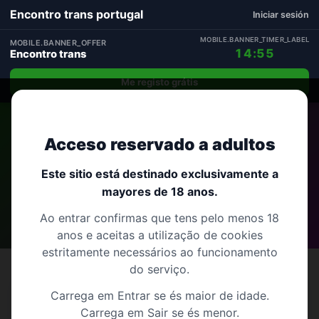
Encontro trans portugal
Iniciar sesión
MOBILE.BANNER_TIMER_LABEL
MOBILE.BANNER_OFFER
14:54
Encontro trans
Me registo grátis
Início
›
Faro
›
Lagos
Acceso reservado a adultos
Encontro trans em Lagos
Este sitio está destinado exclusivamente a
mayores de 18 anos.
Faro
16 perfis
Ao entrar confirmas que tens pelo menos 18
anos e aceitas a utilização de cookies
estritamente necessários ao funcionamento
do serviço.
Carrega em Entrar se és maior de idade.
Encontro trans em Lagos: do chat ao encontro
Carrega em Sair se és menor.