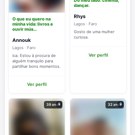
Do meu lado: cinema,
dançar.
Rhys
O que eu quero na
minha vida: livros e
Lagos · Faro
ouvir mús…
Gosto de uma mulher
curiosa.
Annouk
Lagos · Faro
Ver perfil
ica. Estou à procura de
alguém tranquilo para
partilhar bons momentos.
Ver perfil
🔒
🔒
39 anos
32 anos