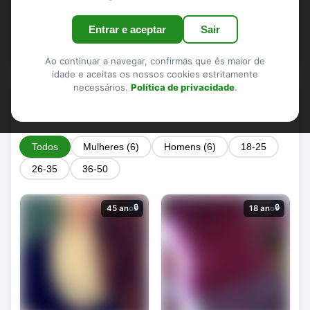
real – melhor equilíbrio entre qualidade e
volume
Entrar e aceptar
Sair
Ao continuar a navegar, confirmas que és maior de
idade e aceitas os nossos cookies estritamente
necessários.
Política de privacidade
.
Perfis em Lagos
Todos
Mulheres (6)
Homens (6)
18-25
26-35
36-50
🔒
🔒
45 anos
18 anos