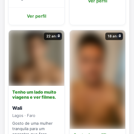
Ver perfil
Ver perfil
🔒
🔒
22 anos
18 anos
Tenho um lado muito
viagens e ver filmes.
Wali
Lagos · Faro
Gosto de uma mulher
tranquila para um
encontro que faça