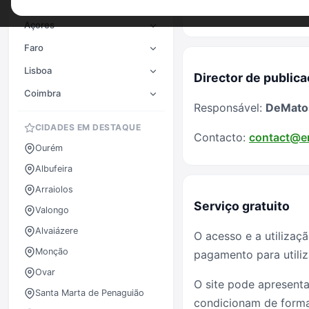
Contacto:
contact@e
Porto
Açores
Faro
Lisboa
Director de public
Coimbra
Responsável:
DeMato
CIDADES EM DESTAQUE
Contacto:
contact@e
Ourém
Albufeira
Arraiolos
Serviço gratuito
Valongo
Alvaiázere
O acesso e a utilizaç
Monção
pagamento para utiliz
Ovar
O site pode apresenta
Santa Marta de Penaguião
condicionam de forma 