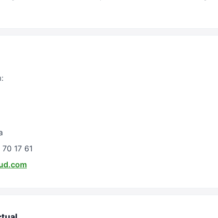
:
a
 70 17 61
ud.com
ctual