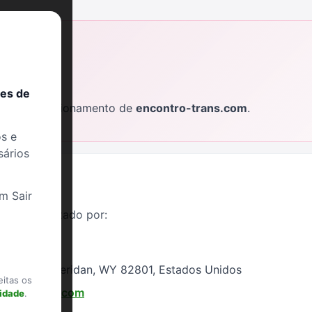
l
res de
ativa ao funcionamento de
encontro-trans.com
.
s e
sários
m Sair
s.com
é editado por:
os LLC
t Ste N, Sheridan, WY 82801, Estados Unidos
eitas os
ontro-trans.com
cidade
.