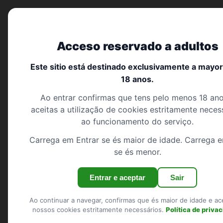
Encontro trans portugal
Acceso reservado a adultos
Aviso lega
Início
Este sitio está destinado exclusivamente a mayo
Pesquisar
Informação legal rel
18 anos.
Registo
Ao entrar confirmas que tens pelo menos 18 ano
aceitas a utilização de cookies estritamente neces
Iniciar sessão
ao funcionamento do serviço.
Editor do site
Carrega em Entrar se és maior de idade. Carrega e
Mostrar o mapa
se és menor.
O site
encontro-tran
REGIÕES
Viseu
Denominação:
DeMat
Entrar e aceptar
Sair
Santarém
Morada:
30 N Gould S
Ao continuar a navegar, confirmas que és maior de idade e ac
Website:
https://enc
Aveiro
nossos cookies estritamente necessários.
Política de priva