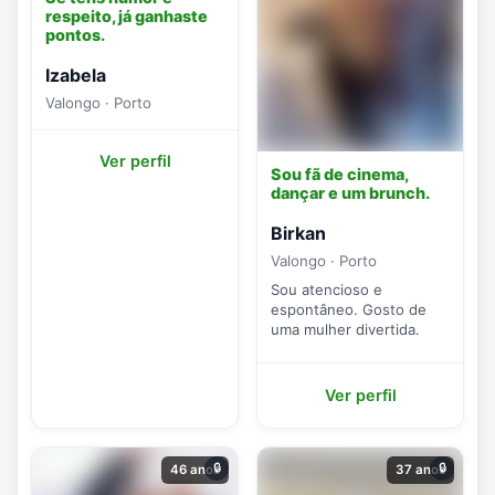
respeito, já ganhaste
pontos.
Izabela
Valongo · Porto
Ver perfil
Sou fã de cinema,
dançar e um brunch.
Birkan
Valongo · Porto
Sou atencioso e
espontâneo. Gosto de
uma mulher divertida.
Ver perfil
🔒
🔒
46 anos
37 anos