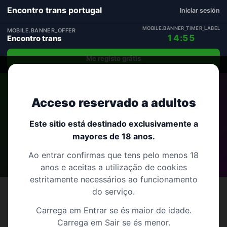
Encontro trans portugal
Iniciar sesión
MOBILE.BANNER_TIMER_LABEL
MOBILE.BANNER_OFFER
14:54
Encontro trans
Me registo grátis
Início
›
Porto
›
Valongo
Acceso reservado a adultos
Encontro trans em Valongo
Este sitio está destinado exclusivamente a
mayores de 18 anos.
Porto
19 perfis
Ao entrar confirmas que tens pelo menos 18
anos e aceitas a utilização de cookies
estritamente necessários ao funcionamento
do serviço.
Carrega em Entrar se és maior de idade.
Encontro trans em Valongo com foco local –
Carrega em Sair se és menor.