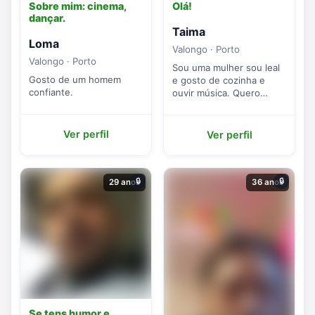
Sobre mim: cinema,
Olá!
dançar.
Taima
Loma
Valongo · Porto
Valongo · Porto
Sou uma mulher sou leal
Gosto de um homem
e gosto de cozinha e
confiante.
ouvir música. Quero
conhecer um homem
curioso e espontâneo
para uma relação...
Ver perfil
Ver perfil
🔒
🔒
29 anos
36 anos
Se tens humor e