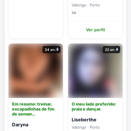
Valongo · Porto
sa.
Ver perfil
🔒
🔒
34 anos
22 anos
Em resumo: treinar,
O meu lado preferido:
escapadinhas de fim
praia e dançar.
de seman…
Liseberthe
Daryna
Valongo · Porto