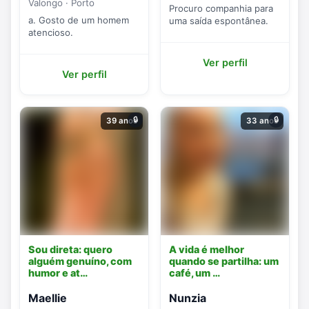
Valongo · Porto
Procuro companhia para
a. Gosto de um homem
uma saída espontânea.
atencioso.
Ver perfil
Ver perfil
🔒
🔒
39 anos
33 anos
Sou direta: quero
A vida é melhor
alguém genuíno, com
quando se partilha: um
humor e at…
café, um …
Maellie
Nunzia