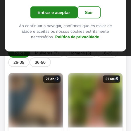
ideal para algo sério ou sem complicações
Entrar e aceptar
Sair
Ao continuar a navegar, confirmas que és maior de
idade e aceitas os nossos cookies estritamente
Perfis em Valongo
necessários.
Política de privacidade
.
Todos
Mulheres (7)
Homens (5)
18-25
26-35
36-50
🔒
🔒
21 anos
21 anos