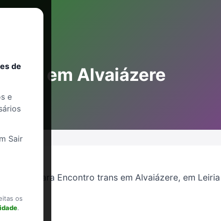
res de
trans em Alvaiázere
s e
sários
m Sair
encontro para Encontro trans em Alvaiázere, em Leiria
mpatíveis
eitas os
cidade
.