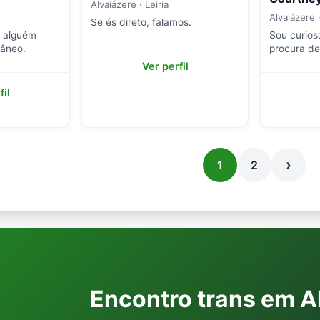
Alvaiázere · Leiria
Alvaiázere ·
Se és direto, falamos.
e alguém
Sou curios
tâneo.
procura d
Ver perfil
fil
›
1
2
Encontro trans em A