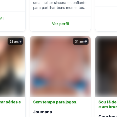
uma mulher sincera e confiante
para partilhar bons momentos.
fil
Ver perfil
🔒
🔒
28 anos
31 anos
rar séries e
Sem tempo para jogos.
Sou fã de
e um bru
Joumana
Courtne