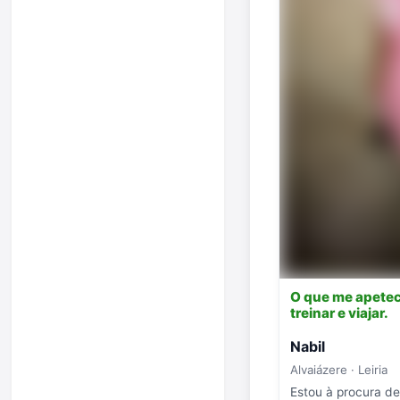
O que me apete
treinar e viajar.
Nabil
Alvaiázere · Leiria
Estou à procura d