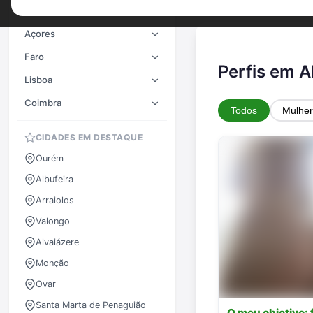
Porto
Açores
Faro
Perfis em A
Lisboa
Coimbra
Todos
Mulher
CIDADES EM DESTAQUE
Ourém
Albufeira
Arraiolos
Valongo
Alvaiázere
Monção
Ovar
Santa Marta de Penaguião
O meu objetivo: 