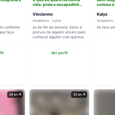
vida: praia e escapadinh…
curiosa à
Vincienne
Kalys
Alvaiázere · Leiria
Alvaiázere ·
m confiante
as de fim de semana. Estou à
Se tens ati
que faça
procura de alguém sincero para
conhecer alguém com química.
fil
Ver perfil
🔒
🔒
24 anos
33 anos