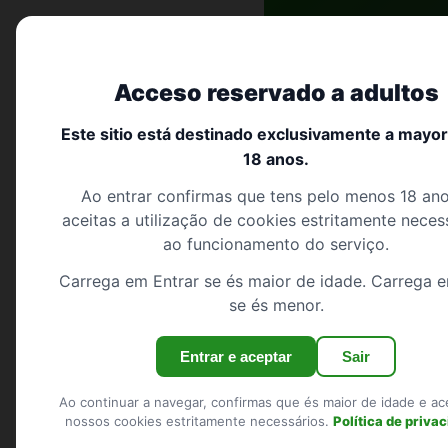
Início
›
Leiria
›
Alvaiázere
Encontro trans portugal
Acceso reservado a adultos
Início
Este sitio está destinado exclusivamente a mayo
Encontro 
18 anos.
Pesquisar
Ao entrar confirmas que tens pelo menos 18 ano
Registo
Leiria
18 perfis
aceitas a utilização de cookies estritamente neces
Iniciar sessão
ao funcionamento do serviço.
Carrega em Entrar se és maior de idade. Carrega e
Mostrar o mapa
se és menor.
REGIÕES
Entrar e aceptar
Sair
O teu ponto de 
Viseu
com pessoas co
Santarém
Ao continuar a navegar, confirmas que és maior de idade e ac
nossos cookies estritamente necessários.
Política de priva
Aveiro