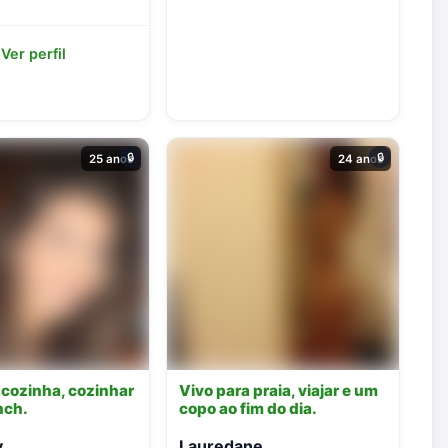
Ver perfil
🔒
🔒
25 anos
24 anos
 cozinha, cozinhar
Vivo para praia, viajar e um
nch.
copo ao fim do dia.
y
Lauredane