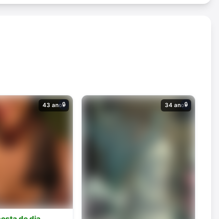
🔒
🔒
43 anos
34 anos
osta de dia,