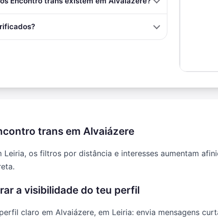
s Encontro trans existem em Alvaiázere?
rificados?
ncontro trans em Alvaiázere
 Leiria, os filtros por distância e interesses aumentam afi
eta.
r a visibilidade do teu perfil
fil claro em Alvaiázere, em Leiria: envia mensagens curt