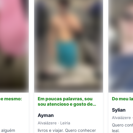
ce mesmo:
Em poucas palavras, sou
Do meu la
sou atencioso e gosto de…
Sylian
Ayman
Alvaiázere ·
Alvaiázere · Leiria
Quero con
e alguém
livros e viajar. Quero conhecer
leal.