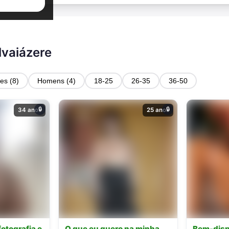
lvaiázere
es (8)
Homens (4)
18-25
26-35
36-50
🔒
🔒
34 anos
25 anos
fotografia e
O que eu quero na minha
Bem-disp