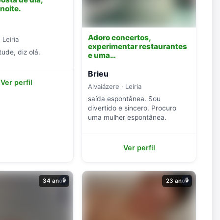
 noite.
Adoro concertos,
 Leiria
experimentar restaurantes
tude, diz olá.
e uma…
Brieu
Ver perfil
Alvaiázere · Leiria
saída espontânea. Sou
divertido e sincero. Procuro
uma mulher espontânea.
Ver perfil
🔒
🔒
34 anos
23 anos