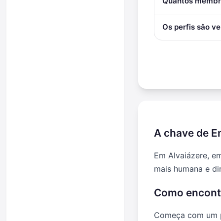
Quantos membro
Os perfis são ve
A chave de E
Em Alvaiázere, em
mais humana e dir
Como encontra
Começa com um per