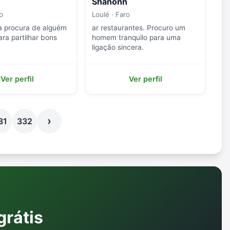
Shanonn
o
Loulé · Faro
 à procura de alguém
ar restaurantes. Procuro um
ara partilhar bons
homem tranquilo para uma
.
ligação sincera.
Ver perfil
Ver perfil
›
31
332
grátis