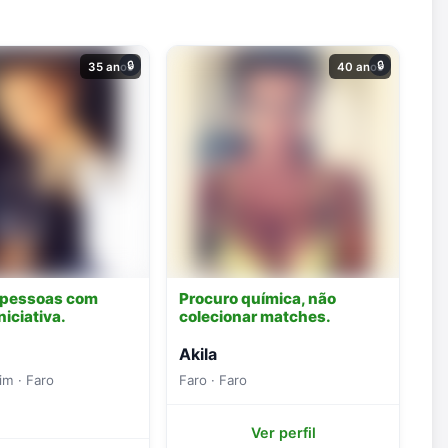
🔒
🔒
35 anos
40 anos
 pessoas com
Procuro química, não
niciativa.
colecionar matches.
Akila
im · Faro
Faro · Faro
Ver perfil