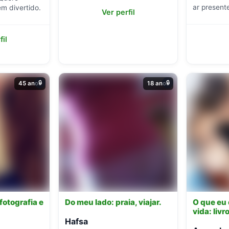
ar present
m divertido.
Ver perfil
fil
🔒
🔒
45 anos
18 anos
fotografia e
Do meu lado: praia, viajar.
O que eu
vida: liv
Hafsa