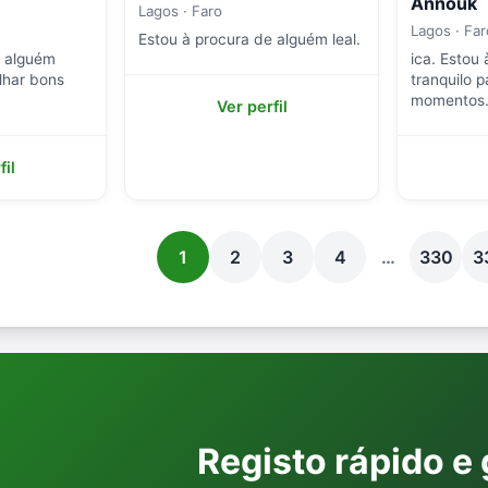
Annouk
Lagos · Faro
Lagos · Far
Estou à procura de alguém leal.
e alguém
ica. Estou
ilhar bons
tranquilo p
momentos
Ver perfil
fil
1
2
3
4
…
330
3
Registo rápido e 