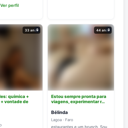
Ver perfil
🔒
🔒
33 anos
44 anos
es: química +
Estou sempre pronta para
 + vontade de
viagens, experimentar r…
Bélinda
Lagoa · Faro
o
estaurantes e um brunch. Sou