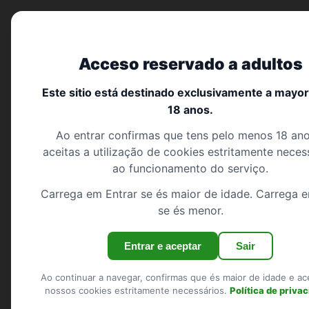
Encontro trans portugal
Acceso reservado a adultos
Início
Este sitio está destinado exclusivamente a mayo
NUEVO
18 anos.
Pesquisar
Encont
Ao entrar confirmas que tens pelo menos 18 ano
Registo
aceitas a utilização de cookies estritamente neces
Portug
Iniciar sessão
ao funcionamento do serviço.
Carrega em Entrar se és maior de idade. Carrega e
Descobre 3983 pe
Mostrar o mapa
se és menor.
portugal. Encontr
REGIÕES
Entrar e aceptar
Sair
Viseu
Santarém
Ao continuar a navegar, confirmas que és maior de idade e ac
nossos cookies estritamente necessários.
Política de priva
Aveiro