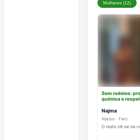
Mulheres (12)
Sem rodeios: pr
química e respei
Najma
Aljezur · Faro
O resto vê-se na c