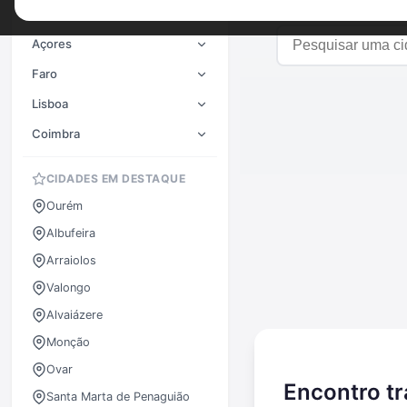
Porto
Açores
Faro
Lisboa
Coimbra
CIDADES EM DESTAQUE
Ourém
Albufeira
Arraiolos
Valongo
Alvaiázere
Monção
Ovar
Encontro tr
Santa Marta de Penaguião