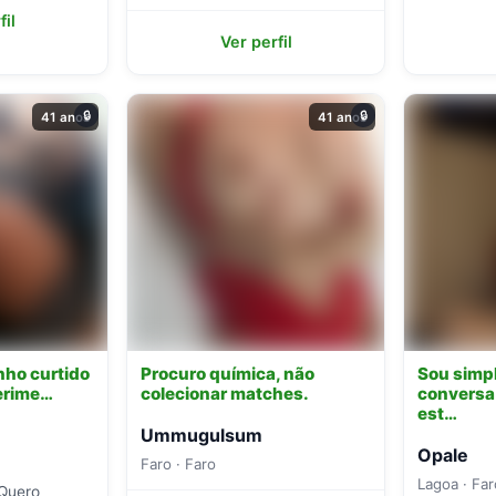
fil
Ver perfil
🔒
🔒
41 anos
41 anos
nho curtido
Procuro química, não
Sou simpl
perime…
colecionar matches.
conversa
est…
Ummugulsum
Opale
Faro · Faro
Lagoa · Far
 Quero