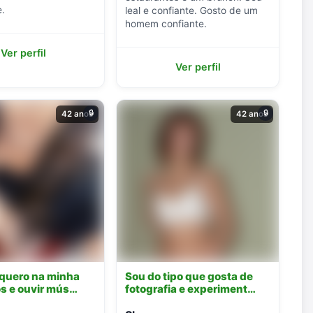
e.
leal e confiante. Gosto de um
homem confiante.
Ver perfil
Ver perfil
🔒
🔒
42 anos
42 anos
 quero na minha
Sou do tipo que gosta de
ros e ouvir mús…
fotografia e experiment…