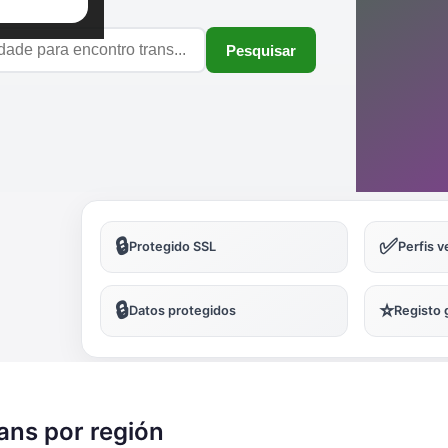
Pesquisar
🔒
✅
Protegido SSL
Perfis v
🔒
⭐
Datos protegidos
Registo 
ans por región