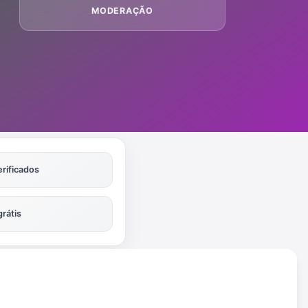
MODERAÇÃO
erificados
grátis