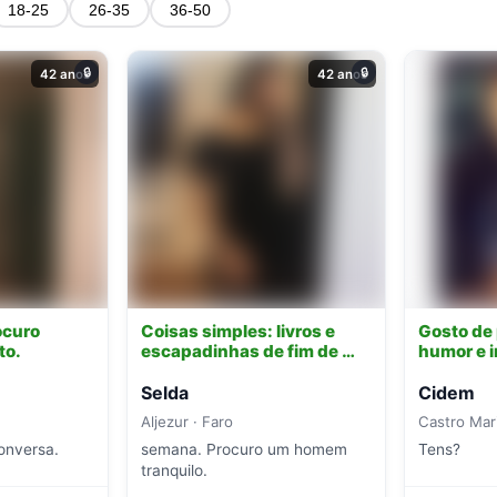
18-25
26-35
36-50
🔒
🔒
42 anos
42 anos
ocuro
Coisas simples: livros e
Gosto de
to.
escapadinhas de fim de …
humor e i
Selda
Cidem
Aljezur · Faro
Castro Mar
onversa.
semana. Procuro um homem
Tens?
tranquilo.