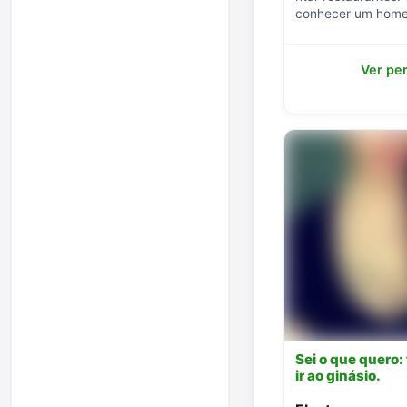
conhecer um home
Ver per
Sei o que quero: 
ir ao ginásio.