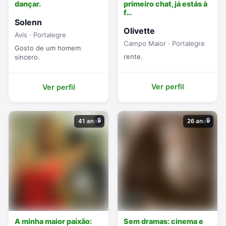
dançar.
primeiro chat, já estás à
f…
Solenn
Olivette
Avis · Portalegre
Campo Maior · Portalegre
Gosto de um homem
rente.
sincero.
Ver perfil
Ver perfil
🔒
🔒
41 anos
26 anos
A minha maior paixão:
Sem dramas: cinema e