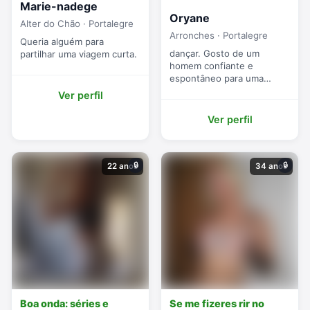
Marie-nadege
Oryane
Alter do Chão · Portalegre
Arronches · Portalegre
Queria alguém para
dançar. Gosto de um
partilhar uma viagem curta.
homem confiante e
espontâneo para uma
relação sem complicações.
Ver perfil
Ver perfil
🔒
🔒
22 anos
34 anos
Boa onda: séries e
Se me fizeres rir no