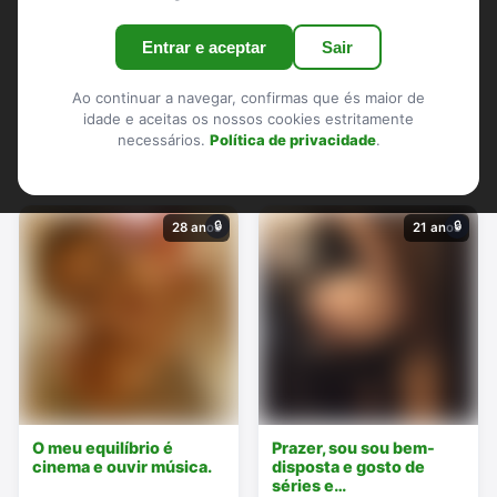
Castelo de Vide
Crato
Elvas
Fronteira
Gavião
Entrar e aceptar
Sair
Marvão
Monforte
Nisa
Ponte de Sor
Portalegre
Sousel
Ao continuar a navegar, confirmas que és maior de
idade e aceitas os nossos cookies estritamente
necessários.
Política de privacidade
.
Mulheres (12)
18-25
26-35
36-50
🔒
🔒
28 anos
21 anos
O meu equilíbrio é
Prazer, sou sou bem-
cinema e ouvir música.
disposta e gosto de
séries e…