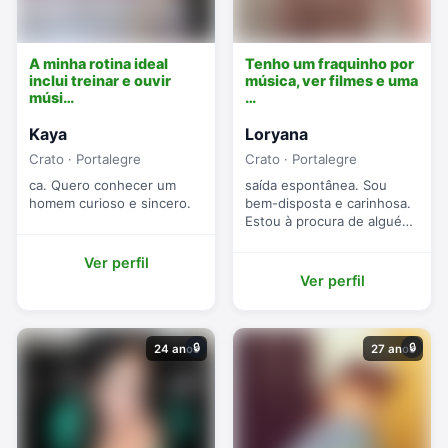
A minha rotina ideal
Tenho um fraquinho por
inclui treinar e ouvir
música, ver filmes e uma
músi…
…
Kaya
Loryana
Crato · Portalegre
Crato · Portalegre
ca. Quero conhecer um
saída espontânea. Sou
homem curioso e sincero.
bem-disposta e carinhosa.
Estou à procura de alguém
sincero.
Ver perfil
Ver perfil
🔒
🔒
24 anos
27 anos