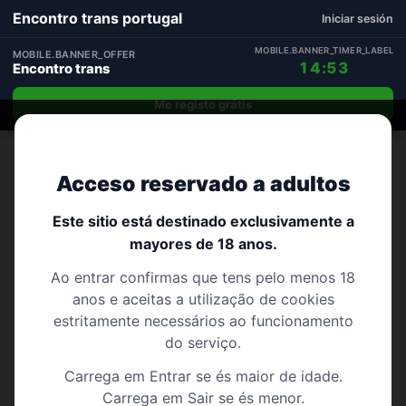
Encontro trans portugal
Iniciar sesión
MOBILE.BANNER_TIMER_LABEL
MOBILE.BANNER_OFFER
14:52
Encontro trans
Me registo grátis
Início
›
Portalegre
Acceso reservado a adultos
182 perfis
PORTALEGRE
Encontro trans Portalegre
Este sitio está destinado exclusivamente a
mayores de 18 anos.
Procuras Encontro trans em Portalegre? – registo
Ao entrar confirmas que tens pelo menos 18
grátis em menos de 1 minuto
anos e aceitas a utilização de cookies
estritamente necessários ao funcionamento
do serviço.
Carrega em Entrar se és maior de idade.
Carrega em Sair se és menor.
Alter do Chão
Arronches
Avis
Campo Maior