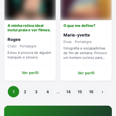
A minha rotina ideal
O que me define?
inclui praia e ver filmes.
Marie-yvette
Rogee
Elvas · Portalegre
Crato · Portalegre
fotografia e escapadinhas
Estou à procura de alguém
de fim de semana. Procuro
tranquilo e sincero.
um homem curioso para
uma ligação sincera.
Ver perfil
Ver perfil
1
2
3
4
…
14
15
16
›