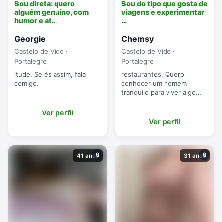
Sou direta: quero
Sou do tipo que gosta de
alguém genuíno, com
viagens e experimentar
humor e at…
…
Georgie
Chemsy
Castelo de Vide ·
Castelo de Vide ·
Portalegre
Portalegre
itude. Se és assim, fala
restaurantes. Quero
comigo.
conhecer um homem
tranquilo para viver algo
leve e real.
Ver perfil
Ver perfil
🔒
🔒
41 anos
31 anos