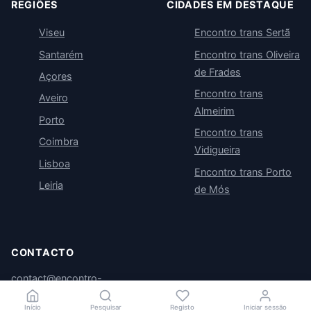
REGIÕES
CIDADES EM DESTAQUE
Viseu
Encontro trans Sertã
Santarém
Encontro trans Oliveira
de Frades
Açores
Encontro trans
Aveiro
Almeirim
Porto
Encontro trans
Coimbra
Vidigueira
Lisboa
Encontro trans Porto
Leiria
de Mós
CONTACTO
contact@encontro-
trans.com
Início
Pesquisar
Registo
Iniciar sessão