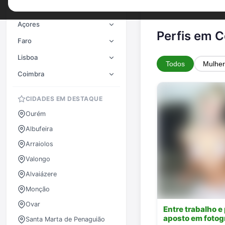
Porto
Açores
Perfis em 
Faro
Lisboa
Todos
Mulher
Coimbra
CIDADES EM DESTAQUE
Ourém
Albufeira
Arraiolos
Valongo
Alvaiázere
Monção
Ovar
Entre trabalho e 
aposto em fotogr
Santa Marta de Penaguião