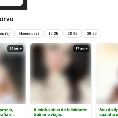
Corvo
es (5)
Homens (7)
18-25
26-35
36-50
🔒
🔒
36 anos
37 anos
prazer,
A minha ideia de felicidade:
Sou do ti
afia e …
treinar e viajar.
cozinha e