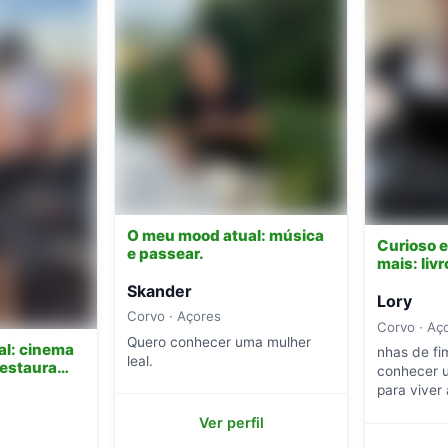
O meu mood atual: música
Curioso 
e passear.
mais: liv
Skander
Lory
Corvo · Açores
Corvo · Aç
Quero conhecer uma mulher
al: cinema
nhas de f
leal.
restaura…
conhecer u
para viver 
Ver perfil