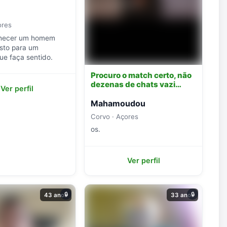
ores
hecer um homem
sto para um
ue faça sentido.
Procuro o match certo, não
dezenas de chats vazi…
Ver perfil
Mahamoudou
Corvo · Açores
os.
Ver perfil
🔒
🔒
43 anos
33 anos