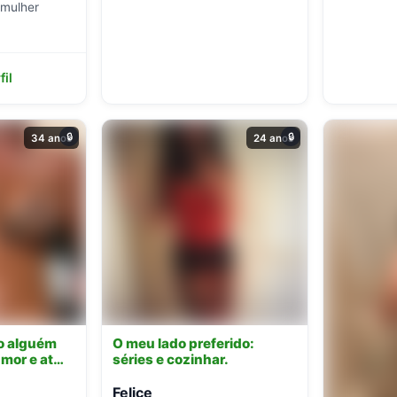
 mulher
fil
🔒
🔒
34 anos
24 anos
ro alguém
O meu lado preferido:
mor e at…
séries e cozinhar.
Felice