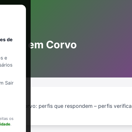
res de
trans em Corvo
s e
sários
m Sair
perto de Corvo: perfis que respondem – perfis verifi
eitas os
cidade
.