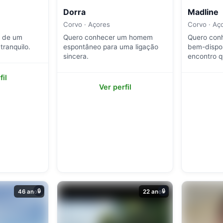
Dorra
Madline
Corvo · Açores
Corvo · Aç
o de um
Quero conhecer um homem
Quero con
tranquilo.
espontâneo para uma ligação
bem-dispo
sincera.
encontro q
fil
Ver perfil
🔒
🔒
46 anos
22 anos