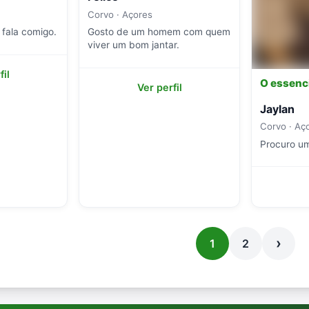
Corvo · Açores
 fala comigo.
Gosto de um homem com quem
viver um bom jantar.
fil
O essencia
Ver perfil
Jaylan
Corvo · Aç
Procuro um
›
1
2