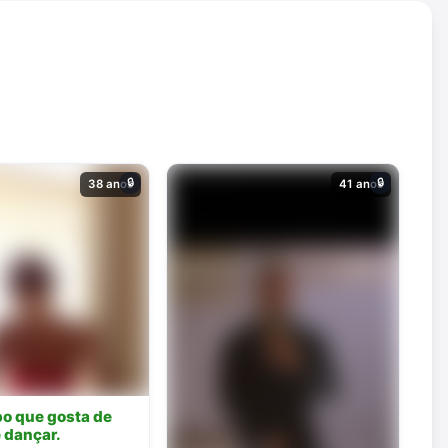
🔒
🔒
38 anos
41 anos
po que gosta de
 dançar.