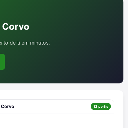
m Corvo
erto de ti em minutos.
 Corvo
12 perfis