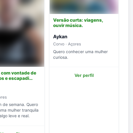
Versão curta: viagens,
ouvir música.
Aykan
Corvo · Açores
Quero conhecer uma mulher
curiosa.
e com vontade de
Ver perfil
ros e escapadi…
ores
im de semana. Quero
ma mulher tranquila
algo leve e real.