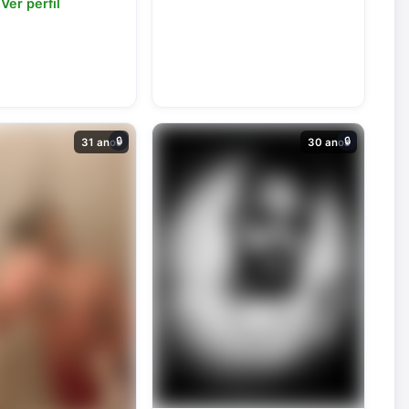
Ver perfil
🔒
🔒
31 anos
30 anos