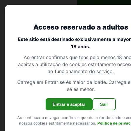
Início
›
Açores
›
Corvo
Encontro trans portugal
Acceso reservado a adultos
Início
Este sitio está destinado exclusivamente a mayo
Encontro 
18 anos.
Pesquisar
Ao entrar confirmas que tens pelo menos 18 ano
Registo
Açores
16 perfis
aceitas a utilização de cookies estritamente neces
Iniciar sessão
ao funcionamento do serviço.
Carrega em Entrar se és maior de idade. Carrega e
Mostrar o mapa
se és menor.
REGIÕES
Entrar e aceptar
Sair
Encontro trans 
Viseu
Santarém
Ao continuar a navegar, confirmas que és maior de idade e ac
nossos cookies estritamente necessários.
Política de priva
Aveiro