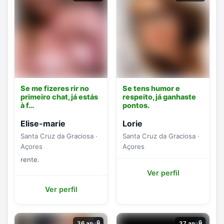
Se me fizeres rir no
Se tens humor e
primeiro chat, já estás
respeito, já ganhaste
à f…
pontos.
Elise-marie
Lorie
Santa Cruz da Graciosa ·
Santa Cruz da Graciosa ·
Açores
Açores
rente.
Ver perfil
Ver perfil
🔒
🔒
36 anos
37 anos