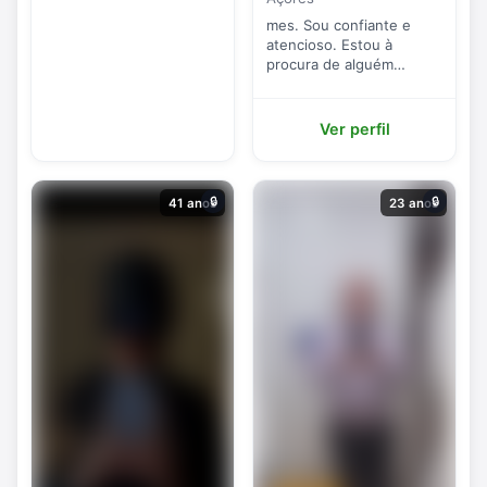
mes. Sou confiante e
atencioso. Estou à
procura de alguém
curiosa.
Ver perfil
🔒
🔒
41 anos
23 anos