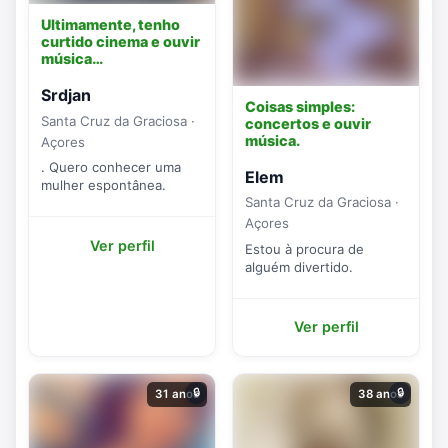
Ultimamente, tenho
curtido cinema e ouvir
música…
Srdjan
Coisas simples:
Santa Cruz da Graciosa ·
concertos e ouvir
música.
Açores
. Quero conhecer uma
Elem
mulher espontânea.
Santa Cruz da Graciosa ·
Açores
Ver perfil
Estou à procura de
alguém divertido.
Ver perfil
🔒
🔒
31 anos
38 anos