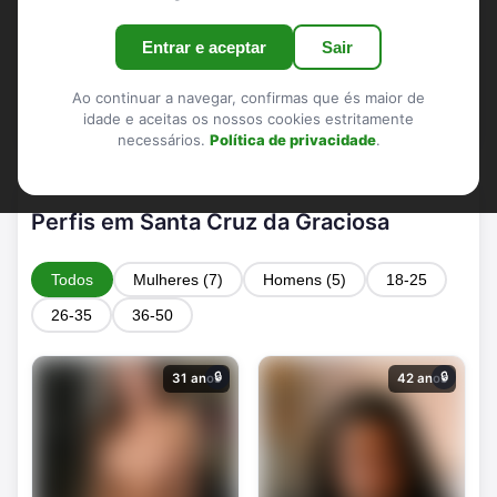
Encontro trans em Santa Cruz da Graciosa:
Entrar e aceptar
Sair
menos apps vazias, mais afinidade – ideal para
algo sério ou sem complicações
Ao continuar a navegar, confirmas que és maior de
idade e aceitas os nossos cookies estritamente
necessários.
Política de privacidade
.
Perfis em Santa Cruz da Graciosa
Todos
Mulheres (7)
Homens (5)
18-25
26-35
36-50
🔒
🔒
31 anos
42 anos