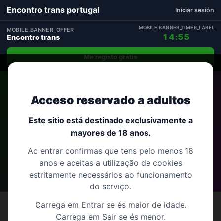
Encontro trans portugal
Iniciar sesión
MOBILE.BANNER_TIMER_LABEL
MOBILE.BANNER_OFFER
14:54
Encontro trans
Me registo grátis
Início
›
Açores
›
Santa Cruz da Graciosa
Acceso reservado a adultos
Encontro trans em Santa Cruz da
Este sitio está destinado exclusivamente a
mayores de 18 anos.
Graciosa
Ao entrar confirmas que tens pelo menos 18
anos e aceitas a utilização de cookies
Açores
13 perfis
estritamente necessários ao funcionamento
do serviço.
Carrega em Entrar se és maior de idade.
Carrega em Sair se és menor.