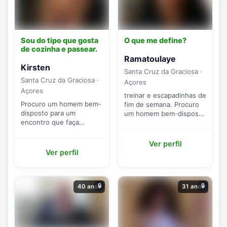
Sou do tipo que gosta
O que me define?
de cozinha e passear.
Ramatoulaye
Kirsten
Santa Cruz da Graciosa ·
Santa Cruz da Graciosa ·
Açores
Açores
treinar e escapadinhas de
Procuro um homem bem-
fim de semana. Procuro
disposto para um
um homem bem-disposto
encontro que faça
para uma relação sem
sentido.
complicações.
Ver perfil
Ver perfil
🔒
🔒
40 anos
31 anos