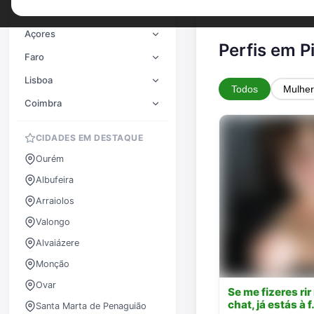
Porto
Açores
Perfis em P
Faro
Lisboa
Todos
Mulher
Coimbra
CIDADES EM DESTAQUE
Ourém
Albufeira
Arraiolos
Valongo
Alvaiázere
Monção
Ovar
Se me fizeres rir
chat, já estás à 
Santa Marta de Penaguião