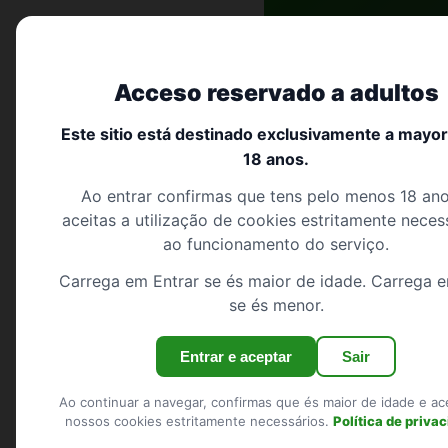
Início
›
Guarda
›
Pinhel
Encontro trans portugal
Acceso reservado a adultos
Início
Este sitio está destinado exclusivamente a mayo
Encontro 
18 anos.
Pesquisar
Ao entrar confirmas que tens pelo menos 18 ano
Registo
Guarda
9 perfis
aceitas a utilização de cookies estritamente neces
Iniciar sessão
ao funcionamento do serviço.
Carrega em Entrar se és maior de idade. Carrega e
Mostrar o mapa
se és menor.
REGIÕES
Entrar e aceptar
Sair
Encontro trans 
Viseu
Santarém
Ao continuar a navegar, confirmas que és maior de idade e ac
nossos cookies estritamente necessários.
Política de priva
Aveiro