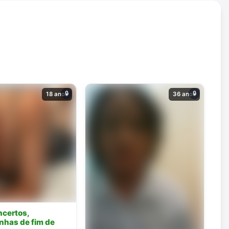
🔒
🔒
18 anos
36 anos
ncertos,
nhas de fim de