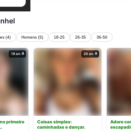
inhel
es (4)
Homens (5)
18-25
26-35
36-50
🔒
🔒
19 anos
20 anos
 no primeiro
Coisas simples:
Adoro co
f…
caminhadas e dançar.
escapadi