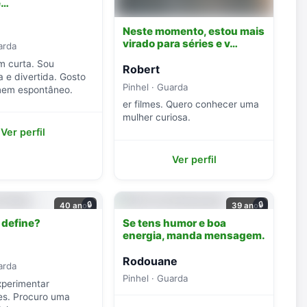
e…
Neste momento, estou mais
virado para séries e v…
arda
m curta. Sou
Robert
 e divertida. Gosto
Pinhel · Guarda
em espontâneo.
er filmes. Quero conhecer uma
mulher curiosa.
Ver perfil
Ver perfil
🔒
🔒
40 anos
39 anos
 define?
Se tens humor e boa
energia, manda mensagem.
Rodouane
arda
Pinhel · Guarda
experimentar
es. Procuro uma