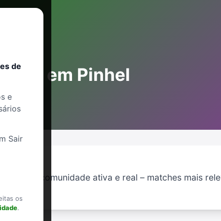
res de
trans em Pinhel
s e
sários
m Sair
em Pinhel: comunidade ativa e real – matches mais rel
eitas os
cidade
.