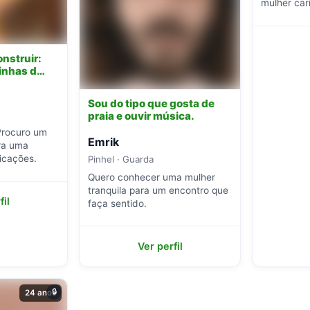
mulher car
conhecer 
nstruir:
dinhas d…
Sou do tipo que gosta de
praia e ouvir música.
Procuro um
Emrik
ra uma
icações.
Pinhel · Guarda
Quero conhecer uma mulher
tranquila para um encontro que
fil
faça sentido.
Ver perfil
🔒
24 anos