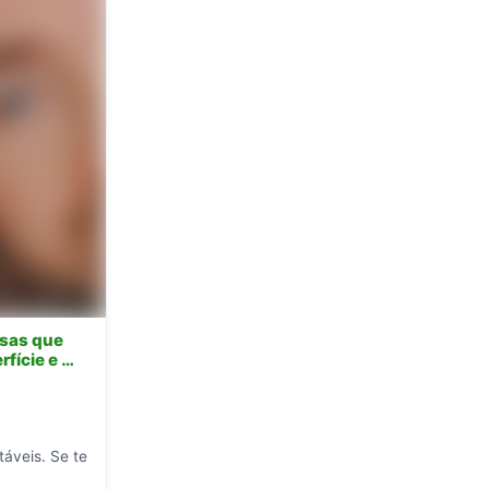
rsas que
rfície e …
táveis. Se te