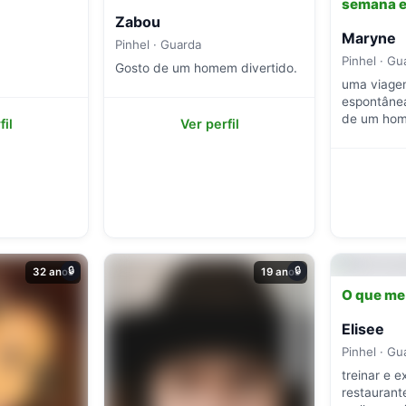
semana 
Zabou
Maryne
Pinhel · Guarda
Pinhel · Gu
Gosto de um homem divertido.
uma viage
espontânea
de um hom
fil
Ver perfil
🔒
🔒
32 anos
19 anos
O que me
Elisee
Pinhel · Gu
treinar e 
restaurant