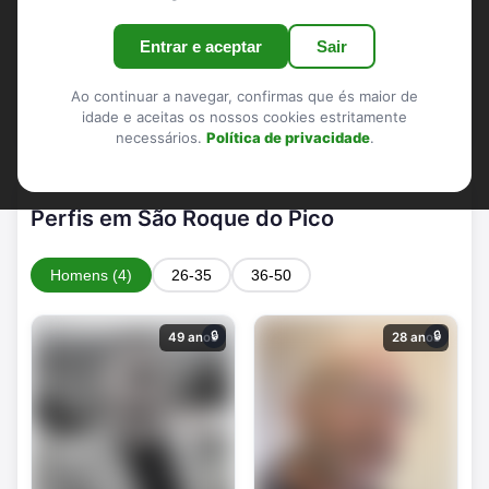
Encontro trans em São Roque do Pico: menos
Entrar e aceptar
Sair
apps vazias, mais afinidade – filtros por
distância, idade e interesses
Ao continuar a navegar, confirmas que és maior de
idade e aceitas os nossos cookies estritamente
necessários.
Política de privacidade
.
Perfis em São Roque do Pico
Homens (4)
26-35
36-50
🔒
🔒
49 anos
28 anos