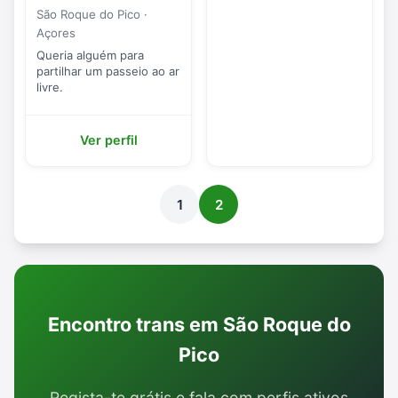
São Roque do Pico ·
Açores
Queria alguém para
partilhar um passeio ao ar
livre.
Ver perfil
1
2
Encontro trans em São Roque do
Pico
Regista-te grátis e fala com perfis ativos