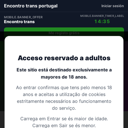
Encontro trans portugal
Iniciar sesión
MOBILE.BANNER_TIMER_LABEL
MOBILE.BANNER_OFFER
14:35
Encontro trans
Me registo grátis
Início
›
Açores
›
São Roque do Pico
Acceso reservado a adultos
Encontro trans em São Roque do
Este sitio está destinado exclusivamente a
mayores de 18 anos.
Pico
Ao entrar confirmas que tens pelo menos 18
anos e aceitas a utilização de cookies
Açores
16 perfis
estritamente necessários ao funcionamento
do serviço.
Carrega em Entrar se és maior de idade.
Carrega em Sair se és menor.