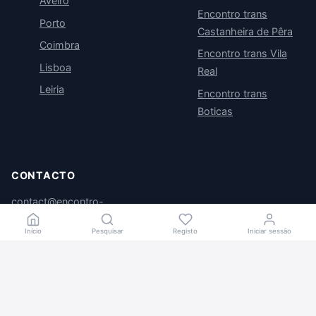
Aveiro
Encontro trans
Porto
Castanheira de Pêra
Coimbra
Encontro trans Vila
Lisboa
Real
Leiria
Encontro trans
Boticas
CONTACTO
contact@encontro-
trans.com
Início
Pesquisar
Registo
Iniciar sessão
© 2026 Encontro trans portugal. Todos os direitos reservados.