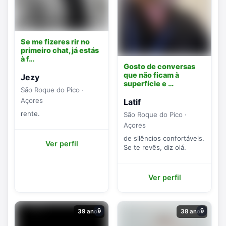
Se me fizeres rir no
primeiro chat, já estás
à f…
Gosto de conversas
que não ficam à
Jezy
superfície e …
São Roque do Pico ·
Açores
Latif
rente.
São Roque do Pico ·
Açores
de silêncios confortáveis.
Ver perfil
Se te revês, diz olá.
Ver perfil
🔒
🔒
39 anos
38 anos